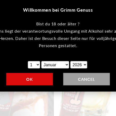
Willkommen bei Grimm Genuss
Bist du 18 oder älter ?
 Erdbeer Likör
Liebster Roland Wildorangen Likör
ns liegt der verantwortungsvolle Umgang mit Alkohol sehr 
ler
0 EUR
Normaler
€25,00 EUR
Herzen. Daher ist der Besuch dieser Seite nur für volljährig
EIS
PRO
GRUNDPREIS
PRO
L
Preis
€71,43
/
L
Personen gestattet.
OK
CANCEL