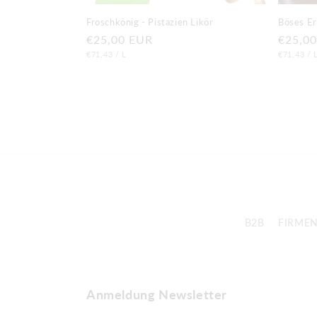
Froschkönig - Pistazien Likör
Böses Er
Normaler
€25,00 EUR
Norma
€25,0
GRUNDPREIS
PRO
GRUNDPR
Preis
€71,43
/
L
Preis
€71,43
/
B2B
FIRME
Anmeldung Newsletter