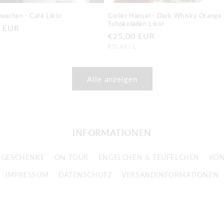
wachen - Café Likör
Geiler Hänsel - Dark Whisky Orange
Schokoladen Likör
ler
0 EUR
Normaler
€25,00 EUR
EIS
PRO
L
GRUNDPREIS
PRO
Preis
€71,43
/
L
Alle anzeigen
INFORMATIONEN
NGESCHENKE
ON TOUR
ENGELCHEN & TEUFELCHEN
KON
IMPRESSUM
DATENSCHUTZ
VERSANDINFORMATIONEN