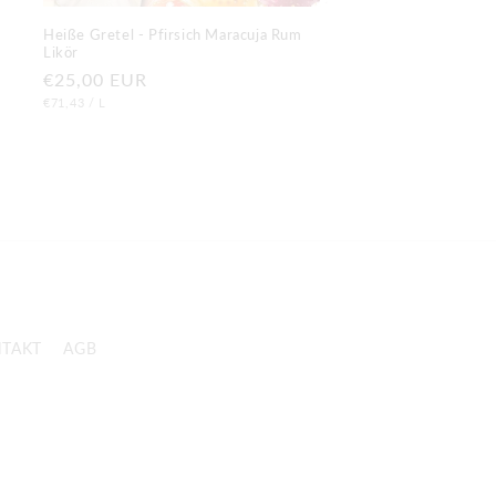
Heiße Gretel - Pfirsich Maracuja Rum
Likör
Normaler
€25,00 EUR
GRUNDPREIS
PRO
Preis
€71,43
/
L
TAKT
AGB